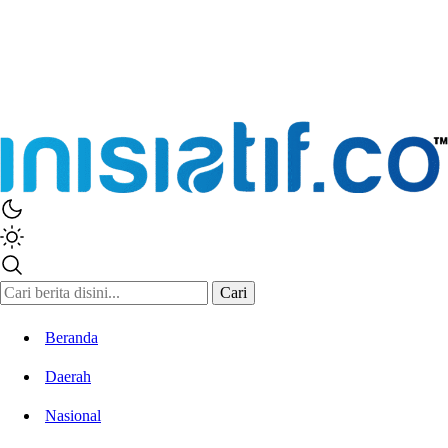
Inisiatif.co
Stay Connected Stay Informed
Cari
Beranda
Daerah
Nasional