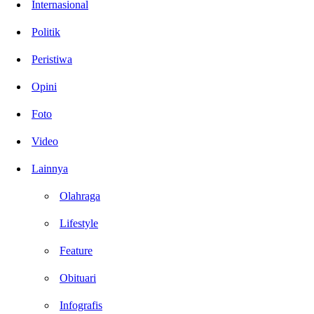
Internasional
Politik
Peristiwa
Opini
Foto
Video
Lainnya
Olahraga
Lifestyle
Feature
Obituari
Infografis