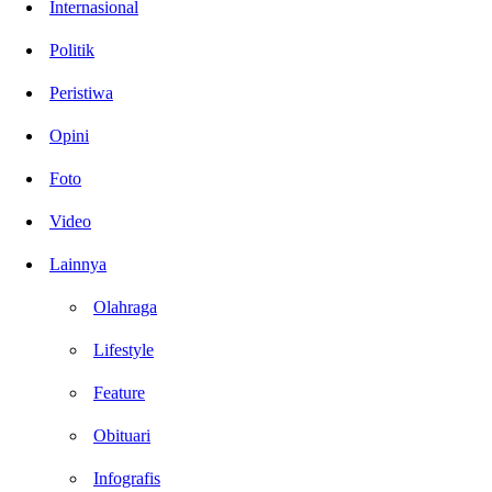
Internasional
Politik
Peristiwa
Opini
Foto
Video
Lainnya
Olahraga
Lifestyle
Feature
Obituari
Infografis