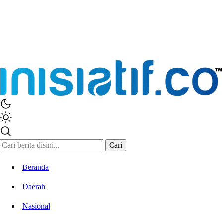
Inisiatif.co
Stay Connected Stay Informed
Cari
Beranda
Daerah
Nasional