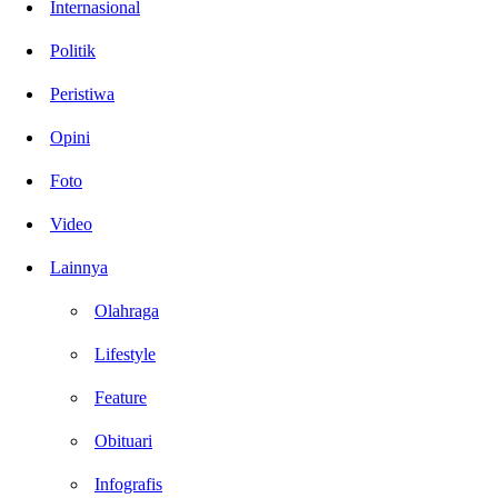
Internasional
Politik
Peristiwa
Opini
Foto
Video
Lainnya
Olahraga
Lifestyle
Feature
Obituari
Infografis