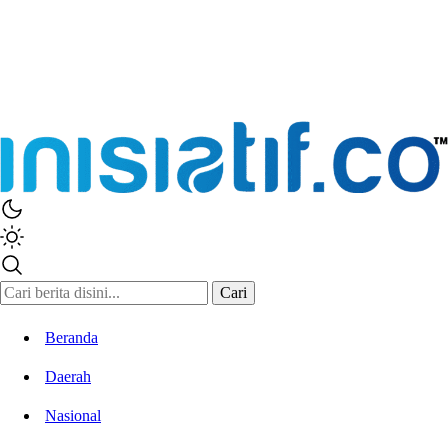
Inisiatif.co
Stay Connected Stay Informed
Cari
Beranda
Daerah
Nasional