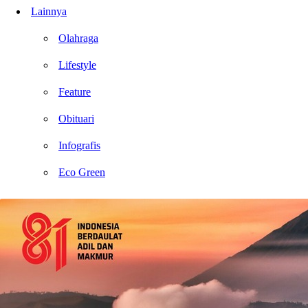
Lainnya
Olahraga
Lifestyle
Feature
Obituari
Infografis
Eco Green