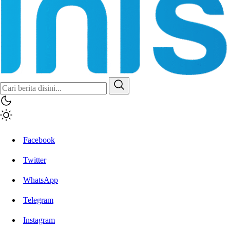
Inisiatif.co
Stay Connected Stay Informed
Facebook
Twitter
WhatsApp
Telegram
Instagram