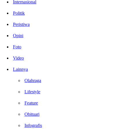
Internasional
Politik
Peristiwa
Opini
Foto
Video
Lainnya
Olahraga
Lifestyle
Feature
Obituari
Infografis