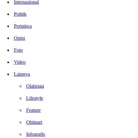
Internasional
Politik
Peristiwa
Opini
Foto
Video
Lainnya
Olahraga
Lifestyle
Feature
Obituari
Infografis