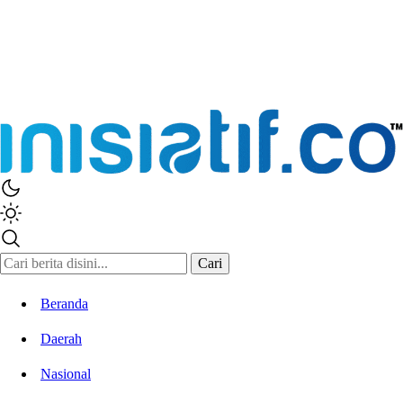
Inisiatif.co
Stay Connected Stay Informed
Cari
Beranda
Daerah
Nasional