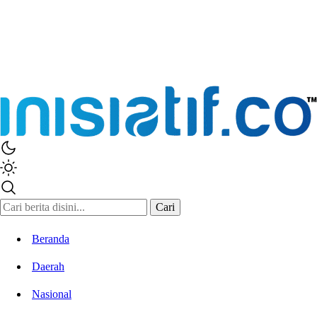
Inisiatif.co
Stay Connected Stay Informed
Cari
Beranda
Daerah
Nasional