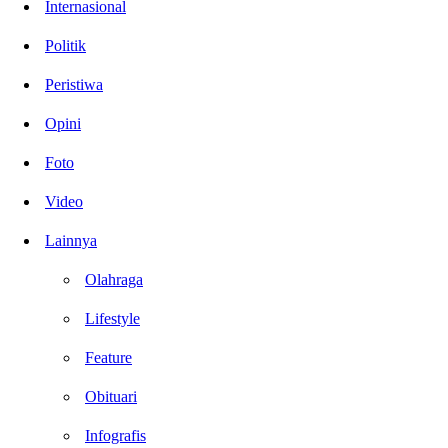
Internasional
Politik
Peristiwa
Opini
Foto
Video
Lainnya
Olahraga
Lifestyle
Feature
Obituari
Infografis