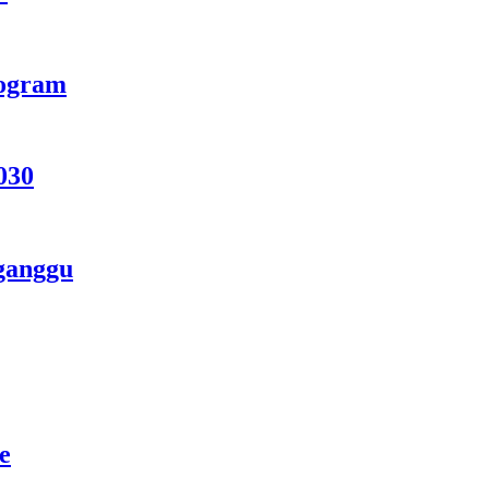
rogram
030
ganggu
e