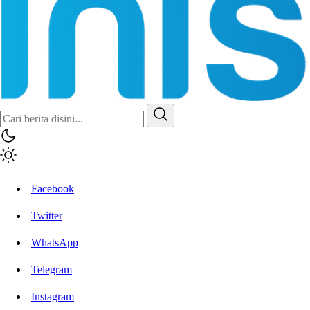
Inisiatif.co
Stay Connected Stay Informed
Facebook
Twitter
WhatsApp
Telegram
Instagram