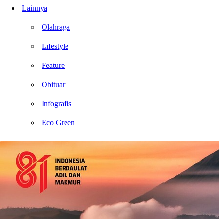
Lainnya
Olahraga
Lifestyle
Feature
Obituari
Infografis
Eco Green