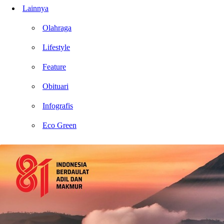
Lainnya
Olahraga
Lifestyle
Feature
Obituari
Infografis
Eco Green