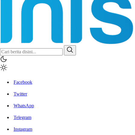
Inisiatif.co
Stay Connected Stay Informed
Facebook
Twitter
WhatsApp
Telegram
Instagram