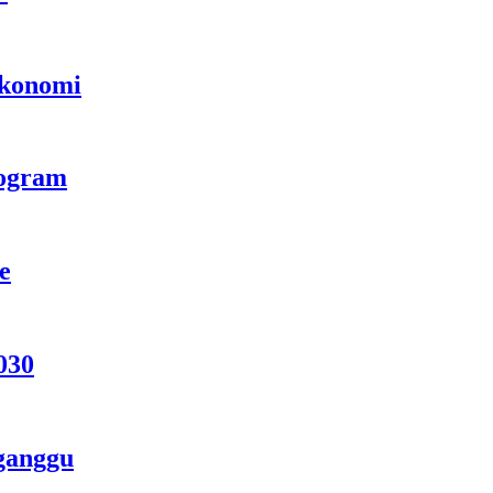
Ekonomi
rogram
e
030
ganggu