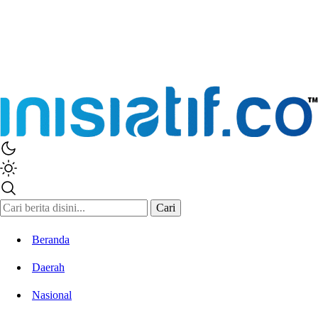
Inisiatif.co
Stay Connected Stay Informed
Cari
Beranda
Daerah
Nasional