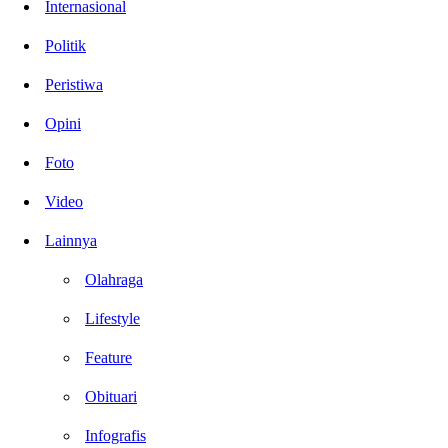
Internasional
Politik
Peristiwa
Opini
Foto
Video
Lainnya
Olahraga
Lifestyle
Feature
Obituari
Infografis