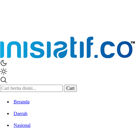
Inisiatif.co
Stay Connected Stay Informed
Cari
Beranda
Daerah
Nasional