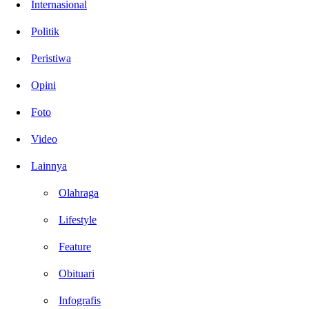
Internasional
Politik
Peristiwa
Opini
Foto
Video
Lainnya
Olahraga
Lifestyle
Feature
Obituari
Infografis