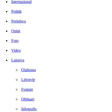
Internasional
Politik
Peristiwa
Opini
Foto
Video
Lainnya
Olahraga
Lifestyle
Feature
Obituari
Infografis