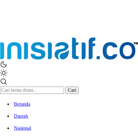
Inisiatif.co
Stay Connected Stay Informed
Cari
Beranda
Daerah
Nasional