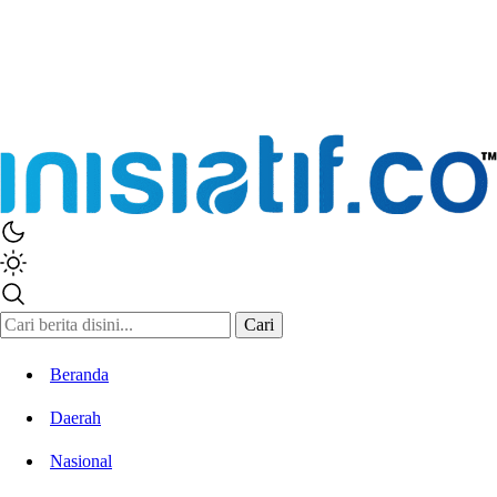
Inisiatif.co
Stay Connected Stay Informed
Cari
Beranda
Daerah
Nasional