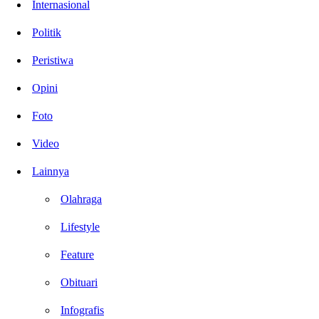
Internasional
Politik
Peristiwa
Opini
Foto
Video
Lainnya
Olahraga
Lifestyle
Feature
Obituari
Infografis