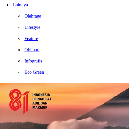
Lainnya
Olahraga
Lifestyle
Feature
Obituari
Infografis
Eco Green