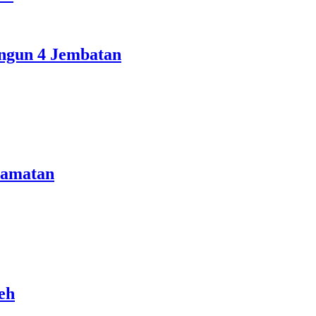
ngun 4 Jembatan
camatan
eh