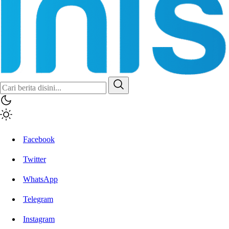
Inisiatif.co
Stay Connected Stay Informed
Facebook
Twitter
WhatsApp
Telegram
Instagram