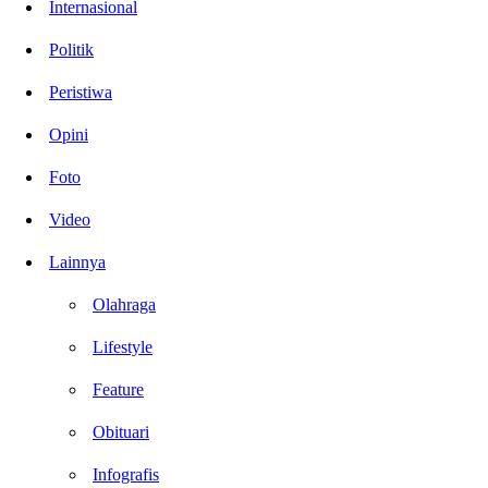
Internasional
Politik
Peristiwa
Opini
Foto
Video
Lainnya
Olahraga
Lifestyle
Feature
Obituari
Infografis