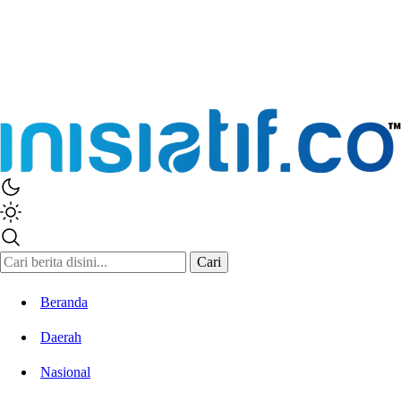
Inisiatif.co
Stay Connected Stay Informed
Cari
Beranda
Daerah
Nasional