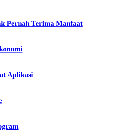
ak Pernah Terima Manfaat
Ekonomi
t Aplikasi
e
rogram