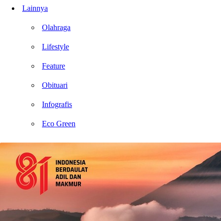
Lainnya
Olahraga
Lifestyle
Feature
Obituari
Infografis
Eco Green