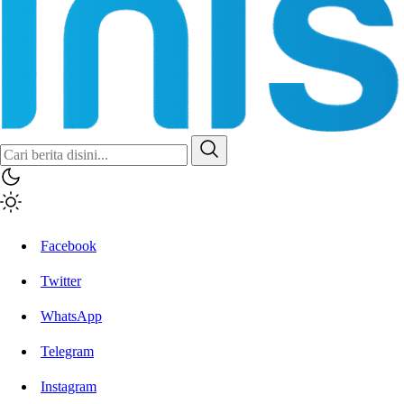
Inisiatif.co
Stay Connected Stay Informed
Facebook
Twitter
WhatsApp
Telegram
Instagram