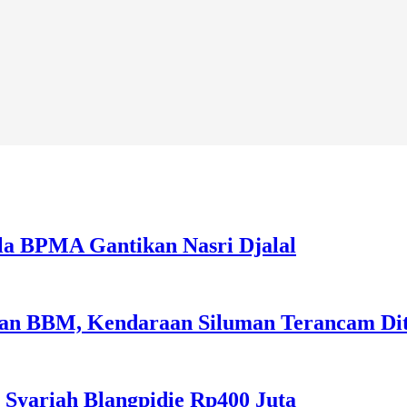
la BPMA Gantikan Nasri Djalal
sian BBM, Kendaraan Siluman Terancam Di
 Syariah Blangpidie Rp400 Juta