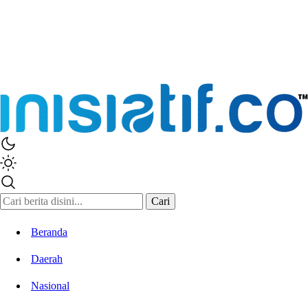
Inisiatif.co
Stay Connected Stay Informed
Cari
Beranda
Daerah
Nasional