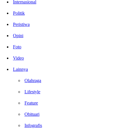
Internasional
Politik
Peristiwa
Opini
Foto
Video
Lainnya
Olahraga
Lifestyle
Feature
Obituari
Infografis