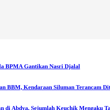
la BPMA Gantikan Nasri Djalal
sian BBM, Kendaraan Siluman Terancam Di
an di Abdya, Sejumlah Keuchik Mengaku T