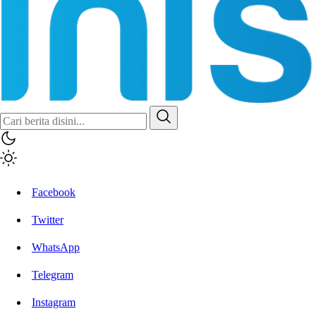
Inisiatif.co
Stay Connected Stay Informed
Facebook
Twitter
WhatsApp
Telegram
Instagram