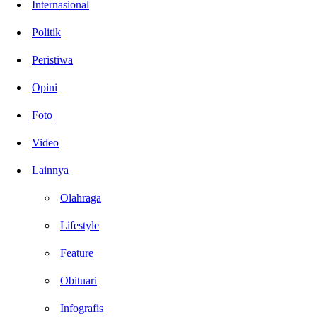
Internasional
Politik
Peristiwa
Opini
Foto
Video
Lainnya
Olahraga
Lifestyle
Feature
Obituari
Infografis