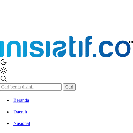
Inisiatif.co
Stay Connected Stay Informed
Cari
Beranda
Daerah
Nasional