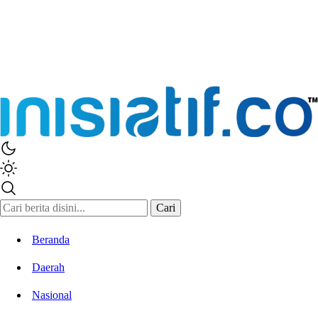
Inisiatif.co
Stay Connected Stay Informed
Cari
Beranda
Daerah
Nasional