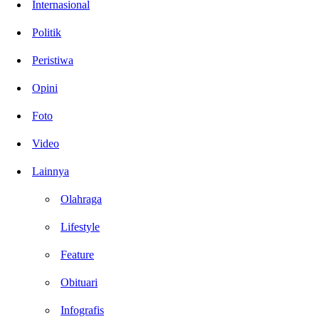
Internasional
Politik
Peristiwa
Opini
Foto
Video
Lainnya
Olahraga
Lifestyle
Feature
Obituari
Infografis