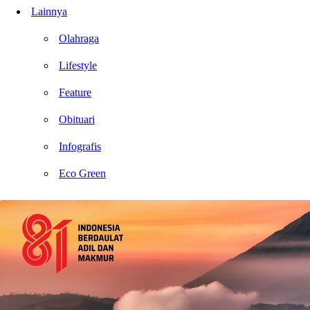
Lainnya
Olahraga
Lifestyle
Feature
Obituari
Infografis
Eco Green