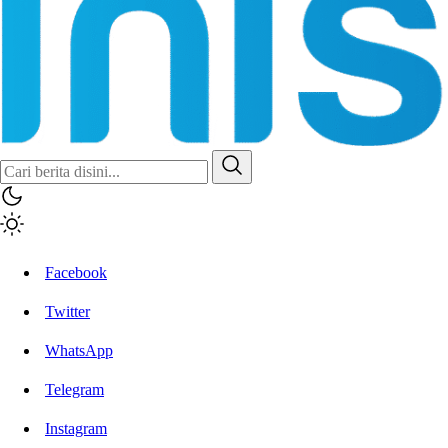
Inisiatif.co
Stay Connected Stay Informed
Facebook
Twitter
WhatsApp
Telegram
Instagram