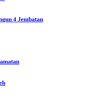
ngun 4 Jembatan
camatan
eh