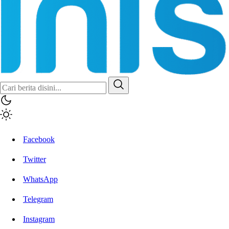
Inisiatif.co
Stay Connected Stay Informed
Facebook
Twitter
WhatsApp
Telegram
Instagram