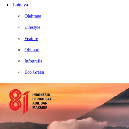
Lainnya
Olahraga
Lifestyle
Feature
Obituari
Infografis
Eco Green