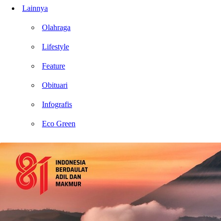
Lainnya
Olahraga
Lifestyle
Feature
Obituari
Infografis
Eco Green