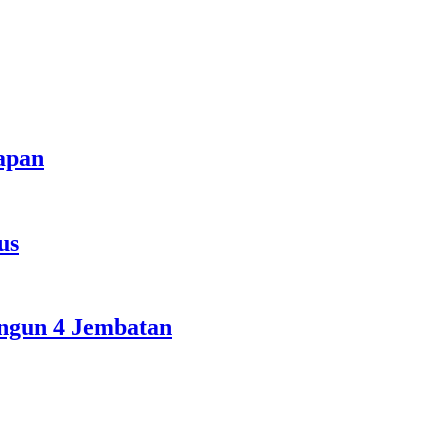
apan
us
ngun 4 Jembatan