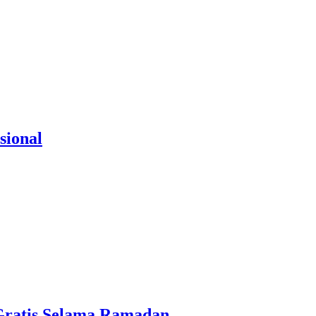
sional
 Gratis Selama Ramadan