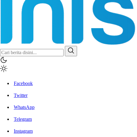
Inisiatif.co
Stay Connected Stay Informed
Facebook
Twitter
WhatsApp
Telegram
Instagram