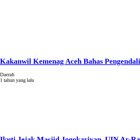
Kakanwil Kemenag Aceh Bahas Pengendalian 
Daerah
1 tahun yang lalu
Ikuti Jejak Masjid Jogokariyan, UIN Ar-R