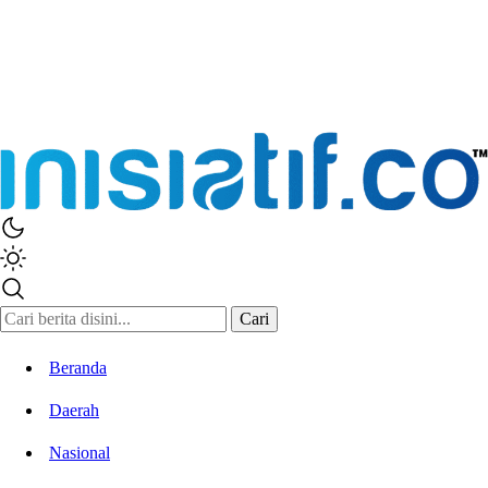
Inisiatif.co
Stay Connected Stay Informed
Cari
Beranda
Daerah
Nasional