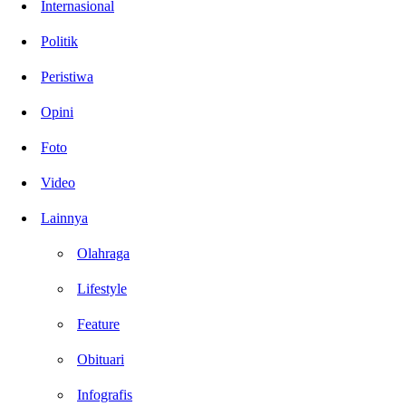
Internasional
Politik
Peristiwa
Opini
Foto
Video
Lainnya
Olahraga
Lifestyle
Feature
Obituari
Infografis